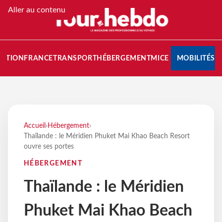
Aller au contenu
NATION
FRANCE
TRANSPORT
HÉBERGEMENT
MICE
MOBILITÉS
Accueil
›
Hébergement
›
Thaïlande : le Méridien Phuket Mai Khao Beach Resort
ouvre ses portes
HÉBERGEMENT
Thaïlande : le Méridien
Phuket Mai Khao Beach