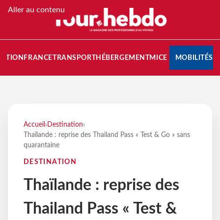
Aller au contenu
NATION
FRANCE
TRANSPORT
HÉBERGEMENT
MICE
MOBILITÉS
Accueil
›
Destination
›
Thaïlande : reprise des Thailand Pass « Test & Go » sans
quarantaine
DESTINATION
Thaïlande : reprise des
Thailand Pass « Test &