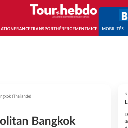
NATION
FRANCE
TRANSPORT
HÉBERGEMENT
MICE
MOBILITÉS
N
ngkok (Thaïlande)
L
D
olitan Bangkok
d