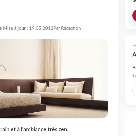
d
re Mise à jour : 19.05.2012
Par Rédaction
M
A
B
s
ain et à l’ambiance très zen.