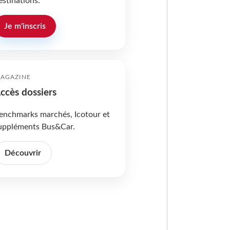
estinations.
Je m'inscris
AGAZINE
ccès dossiers
enchmarks marchés, Icotour et
uppléments Bus&Car.
Découvrir