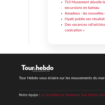
TUI Musement dévoile les
excursions en bateau
Amadeus : les nouvelles 
Hyatt publie ses résulta
Des vacances rafraîchiss
coolcation »
Tour Hebdo vous éclaire sur les mouvements du march
Notre équipe :
Le Quotidien du Tourisme
·
Tour Hebdo
·
Bu