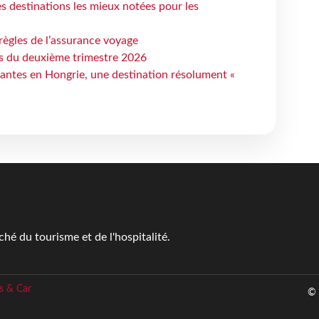
 destinations les mieux notées pour les
règles de l’assurance voyage
ts du deuxième trimestre 2026
antes en Hongrie, une destination résolument «
é du tourisme et de l'hospitalité.
s & Car
© 