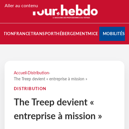
Aller au contenu
NATION
FRANCE
TRANSPORT
HÉBERGEMENT
MICE
MOBILITÉS
Accueil
›
Distribution
›
The Treep devient « entreprise à mission »
DISTRIBUTION
The Treep devient «
entreprise à mission »