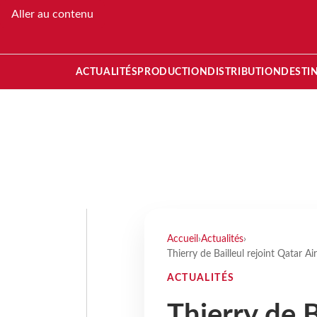
Aller au contenu
ACTUALITÉS
PRODUCTION
DISTRIBUTION
DESTI
Accueil
›
Actualités
›
Thierry de Bailleul rejoint Qatar A
ACTUALITÉS
Thierry de B