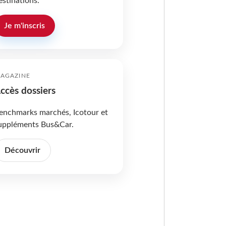
estinations.
Je m'inscris
AGAZINE
ccès dossiers
enchmarks marchés, Icotour et
uppléments Bus&Car.
Découvrir