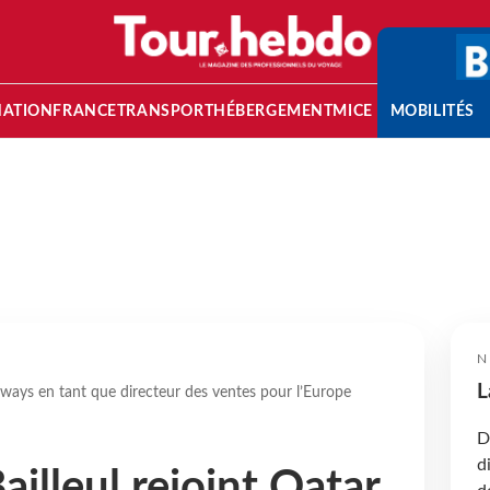
NATION
FRANCE
TRANSPORT
HÉBERGEMENT
MICE
MOBILITÉS
N
L
irways en tant que directeur des ventes pour l’Europe
D
d
ailleul rejoint Qatar