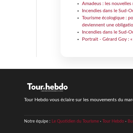
Amadeus : les nouvelles 
Incendies dans le Sud-Oue
Tourisme écologique : po
deviennent une obligatio
Incendies dans le Sud-Ou
Portrait - Gérard Goy : «
Tour Hebdo vous éclaire sur les mouvements du march
Notre équipe :
Le Quotidien du Tourisme
·
Tour Hebdo
·
Bu