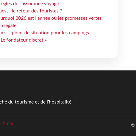
règles de l’assurance voyage
st : le retour des touristes ?
urquoi 2026 est l'année où les promesses vertes
n légale
est : point de situation pour les campings
 Le fondateur discret »
é du tourisme et de l'hospitalité.
s & Car
© 