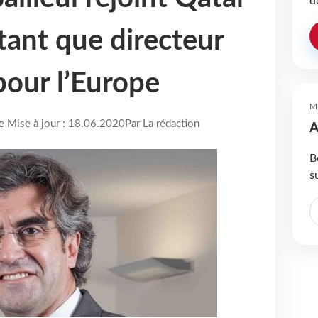
d
tant que directeur
pour l’Europe
M
re Mise à jour : 18.06.2020
Par La rédaction
A
B
s