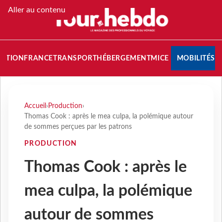
Aller au contenu
NATION
FRANCE
TRANSPORT
HÉBERGEMENT
MICE
MOBILITÉS
Accueil
›
Production
›
Thomas Cook : après le mea culpa, la polémique autour
de sommes perçues par les patrons
PRODUCTION
Thomas Cook : après le
mea culpa, la polémique
autour de sommes