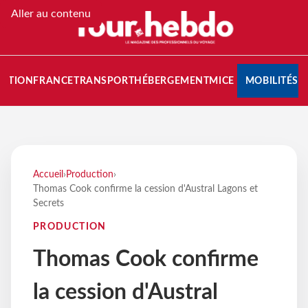
Aller au contenu
NATION
FRANCE
TRANSPORT
HÉBERGEMENT
MICE
MOBILITÉS
Accueil
›
Production
›
Thomas Cook confirme la cession d'Austral Lagons et
Secrets
PRODUCTION
Thomas Cook confirme
la cession d'Austral