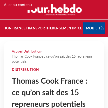
Aller au contenu
NATION
FRANCE
TRANSPORT
HÉBERGEMENT
MICE
MOBILITÉS
Accueil
›
Distribution
›
Thomas Cook France : ce qu’on sait des 15 repreneurs
potentiels
DISTRIBUTION
Thomas Cook France :
ce qu’on sait des 15
repreneurs potentiels