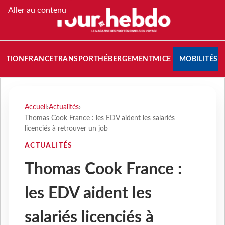
Aller au contenu
NATION
FRANCE
TRANSPORT
HÉBERGEMENT
MICE
MOBILITÉS
Accueil
›
Actualités
›
Thomas Cook France : les EDV aident les salariés
licenciés à retrouver un job
ACTUALITÉS
Thomas Cook France :
les EDV aident les
salariés licenciés à