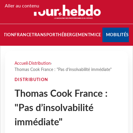
Aller au contenu
NATION
FRANCE
TRANSPORT
HÉBERGEMENT
MICE
MOBILITÉS
Accueil
›
Distribution
›
Thomas Cook France : "Pas d’insolvabilité immédiate"
DISTRIBUTION
Thomas Cook France :
"Pas d’insolvabilité
immédiate"