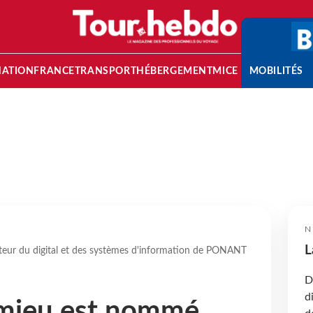
NATION
FRANCE
TRANSPORT
HÉBERGEMENT
MICE
MOBILITÉS
N
L
ur du digital et des systèmes d'information de PONANT
D
d
mieu est nommé