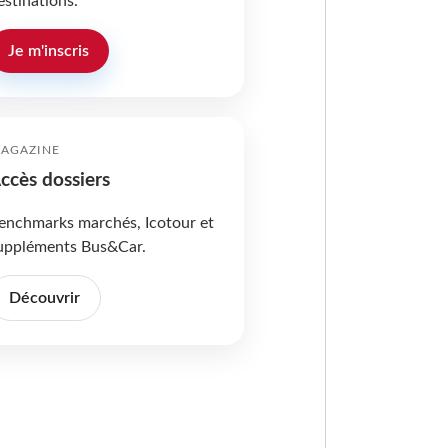
estinations.
Je m'inscris
AGAZINE
ccès dossiers
enchmarks marchés, Icotour et
uppléments Bus&Car.
Découvrir