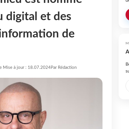
d
 digital et des
information de
M
A
B
re Mise à jour : 18.07.2024
Par Rédaction
s