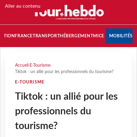
Aller au contenu
NATION
FRANCE
TRANSPORT
HÉBERGEMENT
MICE
MOBILITÉS
Accueil
›
E-Tourisme
›
Tiktok : un allié pour les professionnels du tourisme?
E-TOURISME
Tiktok : un allié pour les
professionnels du
tourisme?