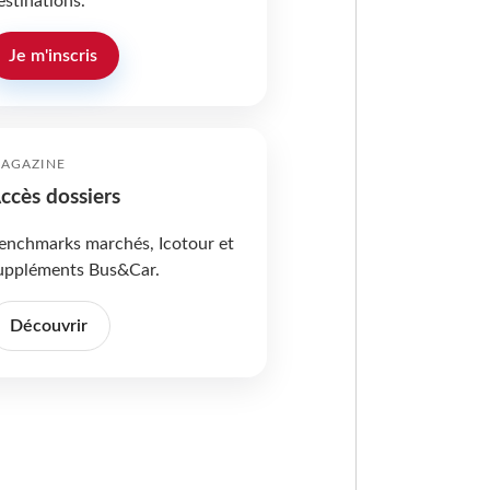
estinations.
Je m'inscris
AGAZINE
ccès dossiers
enchmarks marchés, Icotour et
uppléments Bus&Car.
Découvrir