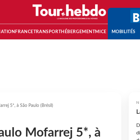
NATION
FRANCE
TRANSPORT
HÉBERGEMENT
MICE
MOBILITÉS
N
rrej 5*, à São Paulo (Brésil)
L
D
aulo Mofarrej 5*, à
d