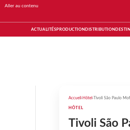
Aller au contenu
ACTUALITÉS
PRODUCTION
DISTRIBUTION
DESTI
Accueil
›
Hôtel
›
Tivoli São Paulo Mofa
HÔTEL
Tivoli São P