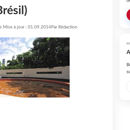
d
résil)
re Mise à jour : 01.09.2014
Par Rédaction
M
A
B
s