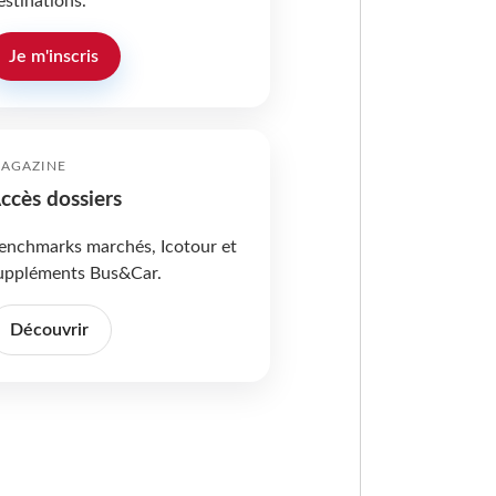
estinations.
Je m'inscris
AGAZINE
ccès dossiers
enchmarks marchés, Icotour et
uppléments Bus&Car.
Découvrir