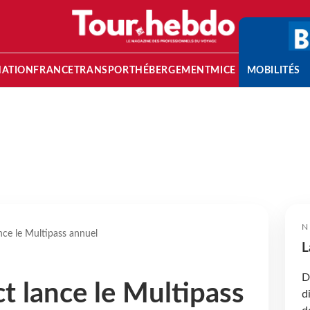
NATION
FRANCE
TRANSPORT
HÉBERGEMENT
MICE
MOBILITÉS
N
ce le Multipass annuel
L
D
 lance le Multipass
d