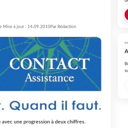
d
re Mise à jour : 14.09.2010
Par Rédaction
M
A
B
s
 avec une progression à deux chiffres.