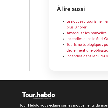
À lire aussi
Le nouveau tourisme : le
plus ignorer
Amadeus : les nouvelles 
Incendies dans le Sud-Oue
Tourisme écologique : po
deviennent une obligatio
Incendies dans le Sud-Ou
Tour Hebdo vous éclaire sur les mouvements du march