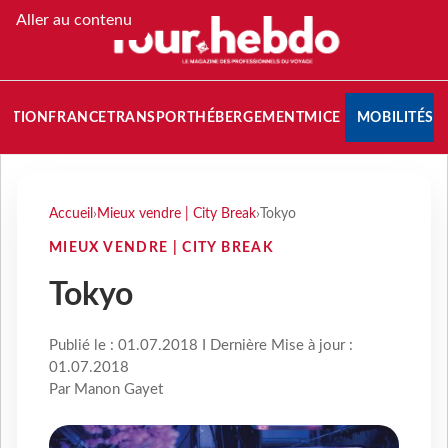
Aller au contenu
NATION
FRANCE
TRANSPORT
HÉBERGEMENT
MICE
MOBILITÉS
Accueil
›
Mieux vendre | City Break
›
Tokyo
MIEUX VENDRE | CITY BREAK
Tokyo
Publié le : 01.07.2018 I Dernière Mise à jour :
01.07.2018
Par Manon Gayet