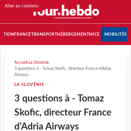
Aller au contenu
NATION
FRANCE
TRANSPORT
HÉBERGEMENT
MICE
MOBILITÉS
Accueil
›
La Slovénie
›
3 questions à - Tomaz Skofic, directeur France d’Adria
Airways
LA SLOVÉNIE
3 questions à - Tomaz
Skofic, directeur France
d’Adria Airways