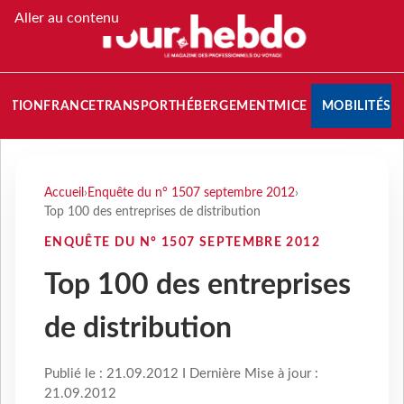
Aller au contenu
NATION
FRANCE
TRANSPORT
HÉBERGEMENT
MICE
MOBILITÉS
Accueil
›
Enquête du n° 1507 septembre 2012
›
Top 100 des entreprises de distribution
ENQUÊTE DU N° 1507 SEPTEMBRE 2012
Top 100 des entreprises
de distribution
Publié le : 21.09.2012 I Dernière Mise à jour :
21.09.2012