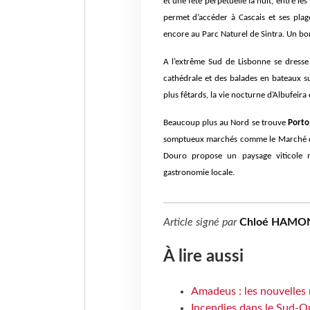
et une fête perpétuelle la nuit, entre les
permet d’accéder à Cascais et ses pla
encore au Parc Naturel de Sintra. Un bon
A l’extrême Sud de Lisbonne se dress
cathédrale et des balades en bateaux su
plus fêtards, la vie nocturne d’Albufeira
Beaucoup plus au Nord se trouve
Porto
somptueux marchés comme le Marché do 
Douro propose un paysage viticole m
gastronomie locale.
Article signé par
Chloé HAMO
À lire aussi
Amadeus : les nouvelles 
Incendies dans le Sud-Oue