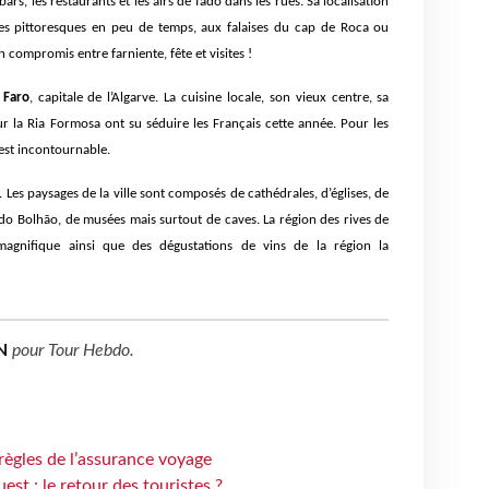
 bars, les restaurants et les airs de fado dans les rues. Sa localisation
ges pittoresques en peu de temps, aux falaises du cap de Roca ou
 compromis entre farniente, fête et visites !
e
Faro
, capitale de l’Algarve. La cuisine locale, son vieux centre, sa
r la Ria Formosa ont su séduire les Français cette année. Pour les
 est incontournable.
. Les paysages de la ville sont composés de cathédrales, d’églises, de
Bolhão, de musées mais surtout de caves. La région des rives de
agnifique ainsi que des dégustations de vins de la région la
N
pour
Tour Hebdo
.
règles de l’assurance voyage
st : le retour des touristes ?