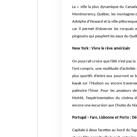
La « ville la plus dynamique du Canada
Montmorency, Québec, les montagnes des 
Adolphe d'Howard et la ville pittoresque
car il permet d’observer les rorquals 
pingouins qui peuplent les eaux du Qué
New York : Vivre le rêve américain
On pourrait croire que l’été n’est pas la
l’ont compris, une multitude d’activités 
plus sportifs d’entre eux pourront se b
kayak sur l’Hudson ou encore traverser
patinoire l’hiver. Pour les amateurs d
MoMA, l’expérimentation du cinéma de
encore une excursion aux Chutes du Nia
Portugal – Faro, Lisbonne et Porto : D
Capitale à deux facettes au bord du Ta