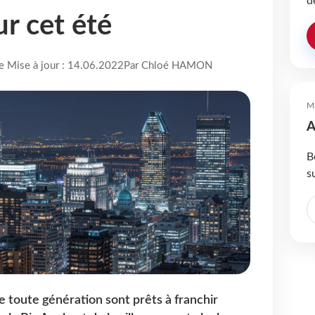
d
r cet été
re Mise à jour : 14.06.2022
Par Chloé HAMON
M
A
B
s
e toute génération sont prêts à franchir