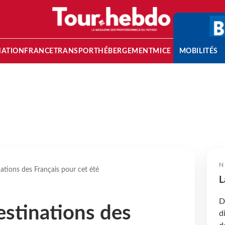
NATION
FRANCE
TRANSPORT
HÉBERGEMENT
MICE
MOBILITÉS
N
ations des Français pour cet été
L
D
estinations des
d