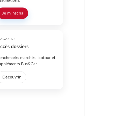
estinations.
Je m'inscris
AGAZINE
ccès dossiers
enchmarks marchés, Icotour et
uppléments Bus&Car.
Découvrir