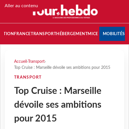
Aller au contenu
NATION
FRANCE
TRANSPORT
HÉBERGEMENT
MICE
MOBILITÉS
Accueil
›
Transport
›
Top Cruise : Marseille dévoile ses ambitions pour 2015
TRANSPORT
Top Cruise : Marseille
dévoile ses ambitions
pour 2015