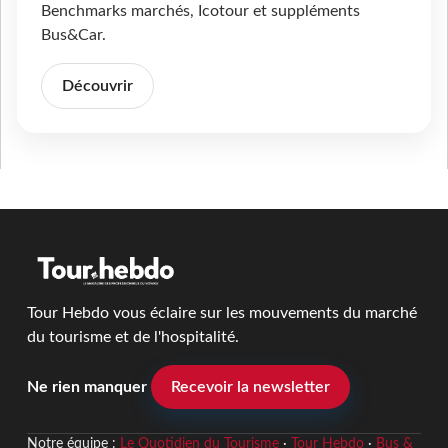
Benchmarks marchés, Icotour et suppléments
Bus&Car.
Découvrir
Tour Hebdo vous éclaire sur les mouvements du marché
du tourisme et de l'hospitalité.
Ne rien manquer
Recevoir la newsletter
Notre équipe :
Le Quotidien du Tourisme
·
Tour Hebdo
·
Bus &