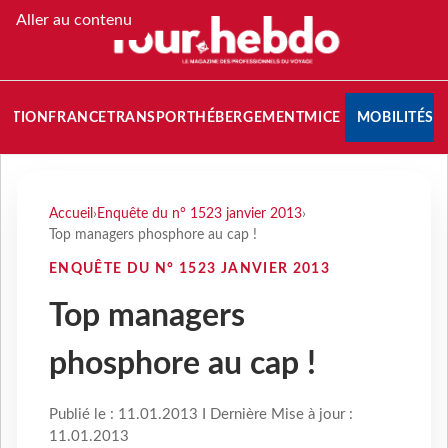
Aller au contenu
NATION
FRANCE
TRANSPORT
HÉBERGEMENT
MICE
MOBILITÉS
Accueil
›
Enquête du n° 1523 janvier 2013
›
Top managers phosphore au cap !
ENQUÊTE DU N° 1523 JANVIER 2013
Top managers
phosphore au cap !
Publié le : 11.01.2013 I Dernière Mise à jour :
11.01.2013