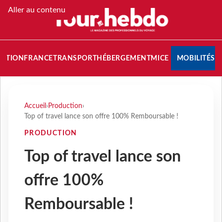
Aller au contenu
NATION
FRANCE
TRANSPORT
HÉBERGEMENT
MICE
MOBILITÉS
Accueil
›
Production
›
Top of travel lance son offre 100% Remboursable !
PRODUCTION
Top of travel lance son
offre 100%
Remboursable !