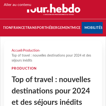
Aller au contenu
NATION
FRANCE
TRANSPORT
HÉBERGEMENT
MICE
MOBILITÉS
Accueil
›
Production
›
Top of travel : nouvelles destinations pour 2024 et des
séjours inédits
PRODUCTION
Top of travel : nouvelles
destinations pour 2024
et des séjours inédits