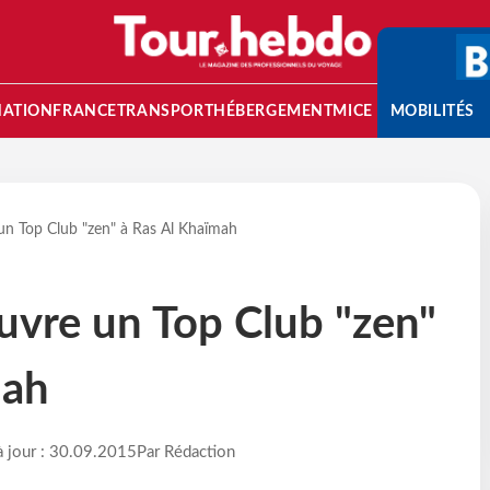
NATION
FRANCE
TRANSPORT
HÉBERGEMENT
MICE
MOBILITÉS
 un Top Club "zen" à Ras Al Khaïmah
ouvre un Top Club "zen"
mah
à jour : 30.09.2015
Par Rédaction