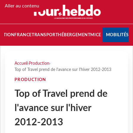
Aller au contenu
NATION
FRANCE
TRANSPORT
HÉBERGEMENT
MICE
MOBILITÉS
Accueil
›
Production
›
Top of Travel prend de l'avance sur l'hiver 2012-2013
PRODUCTION
Top of Travel prend de
l'avance sur l'hiver
2012-2013