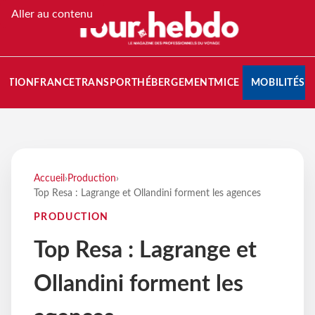
Aller au contenu
NATION
FRANCE
TRANSPORT
HÉBERGEMENT
MICE
MOBILITÉS
Accueil
›
Production
›
Top Resa : Lagrange et Ollandini forment les agences
PRODUCTION
Top Resa : Lagrange et
Ollandini forment les