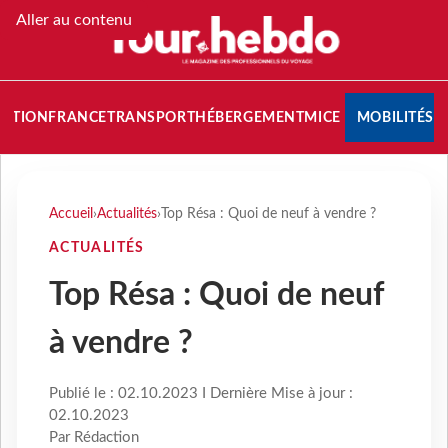
Aller au contenu
NATION
FRANCE
TRANSPORT
HÉBERGEMENT
MICE
MOBILITÉS
Accueil
›
Actualités
›
Top Résa : Quoi de neuf à vendre ?
ACTUALITÉS
Top Résa : Quoi de neuf
à vendre ?
Publié le : 02.10.2023 I Dernière Mise à jour :
02.10.2023
Par Rédaction