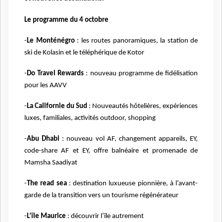
Le programme du 4 octobre
-
Le Monténégro
: les routes panoramiques, la station de
ski de Kolasin et le téléphérique de Kotor
-
Do Travel Rewards
: nouveau programme de fidélisation
pour les AAVV
-
La Californie du Sud
: Nouveautés hôtelières, expériences
luxes, familiales, activités outdoor, shopping
-
Abu Dhabi
: nouveau vol AF, changement appareils, EY,
code-share AF et EY, offre balnéaire et promenade de
Mamsha Saadiyat
-
The read sea
: destination luxueuse pionnière, à l’avant-
garde de la transition vers un tourisme régénérateur
-
L’île Maurice
: découvrir l’île autrement