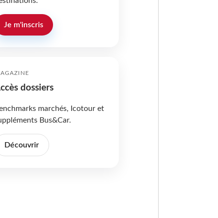
estinations.
Je m'inscris
AGAZINE
ccès dossiers
enchmarks marchés, Icotour et
uppléments Bus&Car.
Découvrir