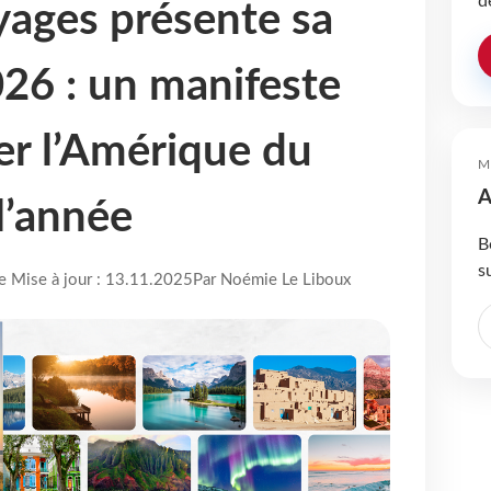
d
ages présente sa
26 : un manifeste
er l’Amérique du
M
A
l’année
B
s
re Mise à jour : 13.11.2025
Par Noémie Le Liboux