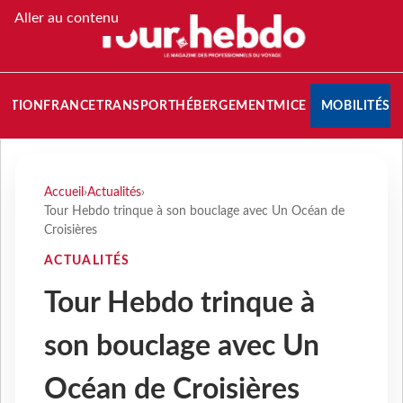
Aller au contenu
NATION
FRANCE
TRANSPORT
HÉBERGEMENT
MICE
MOBILITÉS
Accueil
›
Actualités
›
Tour Hebdo trinque à son bouclage avec Un Océan de
Croisières
ACTUALITÉS
Tour Hebdo trinque à
son bouclage avec Un
Océan de Croisières