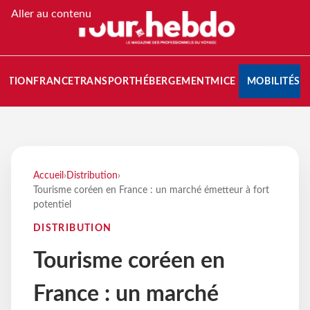
Aller au contenu
NATION
FRANCE
TRANSPORT
HÉBERGEMENT
MICE
MOBILITÉS
Accueil
›
Distribution
›
Tourisme coréen en France : un marché émetteur à fort
potentiel
DISTRIBUTION
Tourisme coréen en
France : un marché