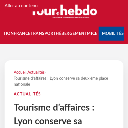
Aller au contenu
NATION
FRANCE
TRANSPORT
HÉBERGEMENT
MICE
MOBILITÉS
Accueil
›
Actualités
›
Tourisme d’affaires : Lyon conserve sa deuxième place
nationale
ACTUALITÉS
Tourisme d’affaires :
Lyon conserve sa