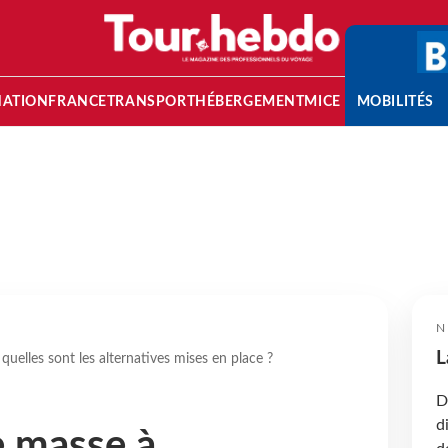
NATION
FRANCE
TRANSPORT
HÉBERGEMENT
MICE
MOBILITÉS
N
L
elles sont les alternatives mises en place ?
D
d
e masse à