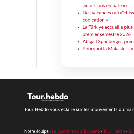
excursions en bateau
Des vacances rafraîchiss
coolcation »
La Türkiye accueille plus
premier semestre 2026
Abigail Spanberger, prem
Pourquoi la Malaisie s'i
Tour Hebdo vous éclaire sur les mouvements du march
Notre équipe :
Le Quotidien du Tourisme
·
Tour Hebdo
·
Bu