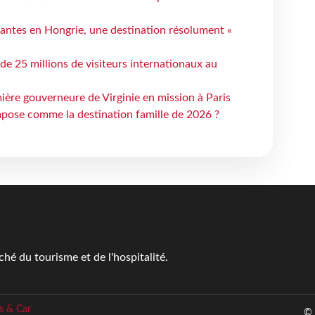
antes en Hongrie, une destination résolument «
 de 25 millions de visiteurs internationaux au
ière gouverneure de Virginie en mission à Paris
mpose comme la destination famille de 2026 ?
é du tourisme et de l'hospitalité.
s & Car
© 