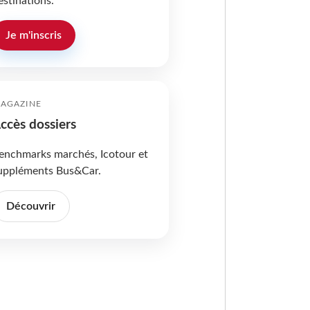
estinations.
Je m'inscris
AGAZINE
ccès dossiers
enchmarks marchés, Icotour et
uppléments Bus&Car.
Découvrir