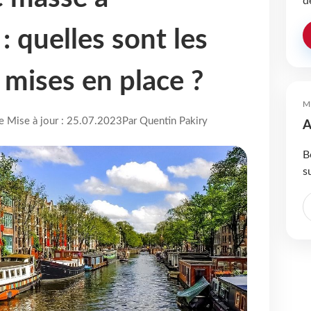
d
 quelles sont les
 mises en place ?
M
re Mise à jour : 25.07.2023
Par Quentin Pakiry
A
B
s