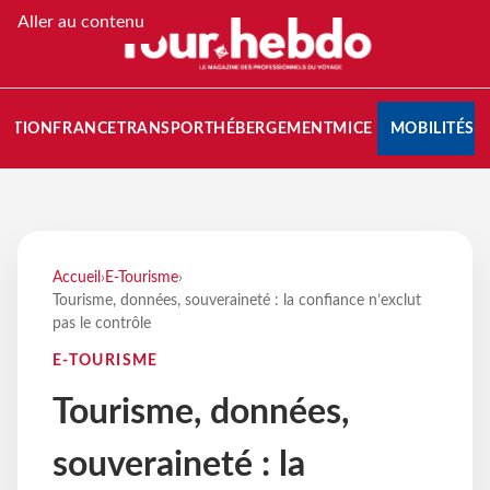
Aller au contenu
NATION
FRANCE
TRANSPORT
HÉBERGEMENT
MICE
MOBILITÉS
Accueil
›
E-Tourisme
›
Tourisme, données, souveraineté : la confiance n’exclut
pas le contrôle
E-TOURISME
Tourisme, données,
souveraineté : la