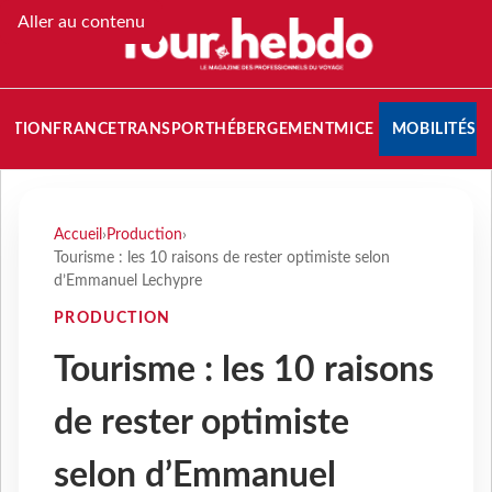
Aller au contenu
NATION
FRANCE
TRANSPORT
HÉBERGEMENT
MICE
MOBILITÉS
Accueil
›
Production
›
Tourisme : les 10 raisons de rester optimiste selon
d’Emmanuel Lechypre
PRODUCTION
Tourisme : les 10 raisons
de rester optimiste
selon d’Emmanuel