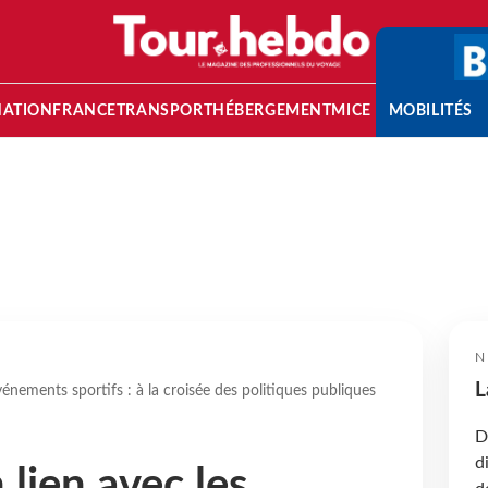
NATION
FRANCE
TRANSPORT
HÉBERGEMENT
MICE
MOBILITÉS
N
L
énements sportifs : à la croisée des politiques publiques
D
d
lien avec les