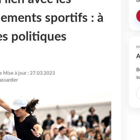
d
ements sportifs : à
es politiques
M
A
B
re Mise à jour : 27.03.2023
s
assardier