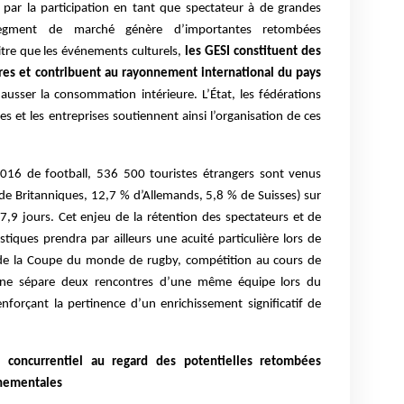
par la participation en tant que spectateur à de grandes
 segment de marché génère d’importantes retombées
tre que les événements culturels,
les GESI constituent des
toires et contribuent au rayonnement international du pays
ehausser la consommation intérieure. L’État, les fédérations
iales et les entreprises soutiennent ainsi l’organisation de ces
2016 de football, 536 500 touristes étrangers sont venus
de Britanniques, 12,7 % d’Allemands, 5,8 % de Suisses) sur
9 jours. Cet enjeu de la rétention des spectateurs et de
tiques prendra par ailleurs une acuité particulière lors de
 de la Coupe du monde de rugby, compétition au cours de
aine sépare deux rencontres d’une même équipe lors du
nforçant la pertinence d’un enrichissement significatif de
concurrentiel au regard des potentielles retombées
nnementales