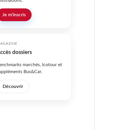
estinations.
Je m'inscris
AGAZINE
ccès dossiers
enchmarks marchés, Icotour et
uppléments Bus&Car.
Découvrir