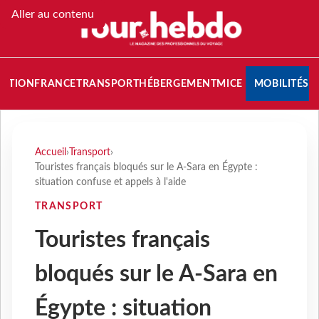
Aller au contenu
NATION
FRANCE
TRANSPORT
HÉBERGEMENT
MICE
MOBILITÉS
Accueil
›
Transport
›
Touristes français bloqués sur le A-Sara en Égypte :
situation confuse et appels à l'aide
TRANSPORT
Touristes français
bloqués sur le A-Sara en
Égypte : situation