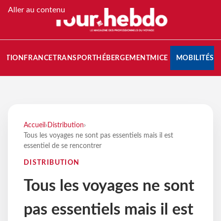
Aller au contenu
NATION
FRANCE
TRANSPORT
HÉBERGEMENT
MICE
MOBILITÉS
Accueil
›
Distribution
›
Tous les voyages ne sont pas essentiels mais il est
essentiel de se rencontrer
DISTRIBUTION
Tous les voyages ne sont
pas essentiels mais il est