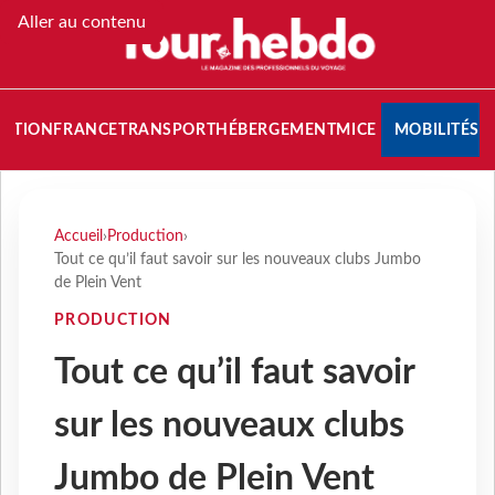
Aller au contenu
NATION
FRANCE
TRANSPORT
HÉBERGEMENT
MICE
MOBILITÉS
Accueil
›
Production
›
Tout ce qu’il faut savoir sur les nouveaux clubs Jumbo
de Plein Vent
PRODUCTION
Tout ce qu’il faut savoir
sur les nouveaux clubs
Jumbo de Plein Vent