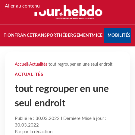
Aller au contenu
NATION
FRANCE
TRANSPORT
HÉBERGEMENT
MICE
MOBILITÉS
Accueil
›
Actualités
›
tout regrouper en une seul endroit
ACTUALITÉS
tout regrouper en une
seul endroit
Publié le : 30.03.2022 I Dernière Mise à jour :
30.03.2022
Par par la rédaction