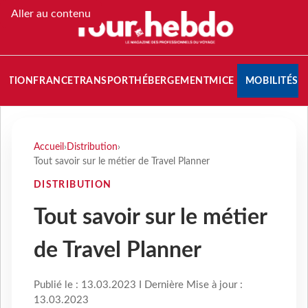
Aller au contenu
NATION
FRANCE
TRANSPORT
HÉBERGEMENT
MICE
MOBILITÉS
Accueil
›
Distribution
›
Tout savoir sur le métier de Travel Planner
DISTRIBUTION
Tout savoir sur le métier
de Travel Planner
Publié le : 13.03.2023 I Dernière Mise à jour :
13.03.2023