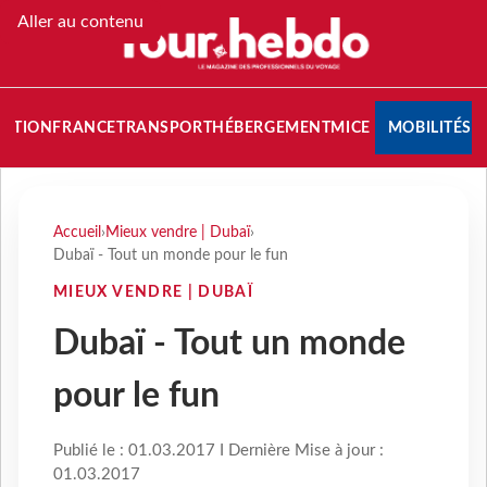
Aller au contenu
NATION
FRANCE
TRANSPORT
HÉBERGEMENT
MICE
MOBILITÉS
Accueil
›
Mieux vendre | Dubaï
›
Dubaï - Tout un monde pour le fun
MIEUX VENDRE | DUBAÏ
Dubaï - Tout un monde
pour le fun
Publié le : 01.03.2017 I Dernière Mise à jour :
01.03.2017