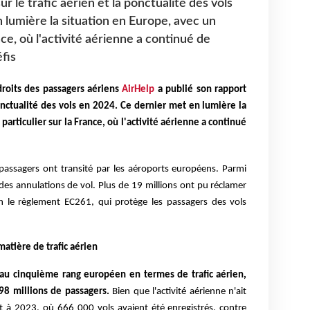
r le trafic aérien et la ponctualité des vols
 lumière la situation en Europe, avec un
nce, où l'activité aérienne a continué de
fis
 droits des passagers aériens
AirHelp
a publié son rapport
ponctualité des vols en 2024. Ce dernier met en lumière la
particulier sur la France, où l'activité aérienne a continué
passagers ont transité par les aéroports européens. Parmi
des annulations de vol. Plus de 19 millions ont pu réclamer
n le règlement EC261, qui protège les passagers des vols
atière de trafic aérien
e au cinquième rang européen en termes de trafic aérien,
98 millions de passagers.
Bien que l'activité aérienne n'ait
 à 2023, où 666 000 vols avaient été enregistrés, contre