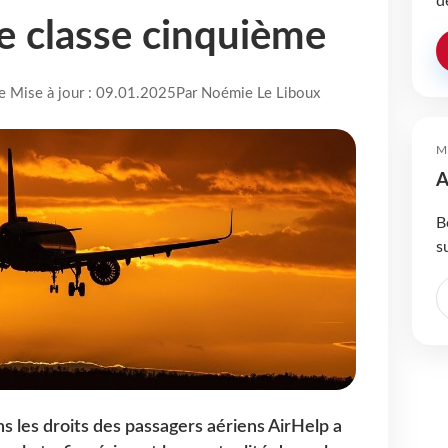
d
se classe cinquième
re Mise à jour : 09.01.2025
Par Noémie Le Liboux
M
A
B
s
ns les droits des passagers aériens AirHelp a