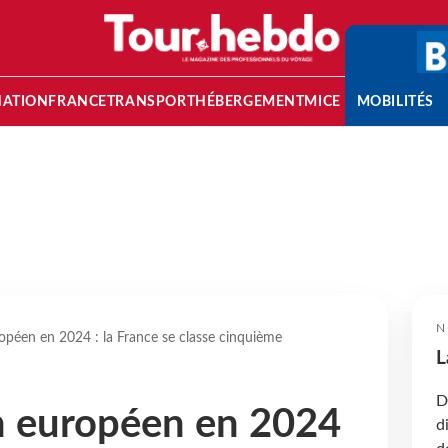
NATION
FRANCE
TRANSPORT
HÉBERGEMENT
MICE
MOBILITÉS
N
ropéen en 2024 : la France se classe cinquième
L
D
en européen en 2024
d