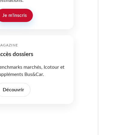
estinations.
Je m'inscris
AGAZINE
ccès dossiers
enchmarks marchés, Icotour et
uppléments Bus&Car.
Découvrir