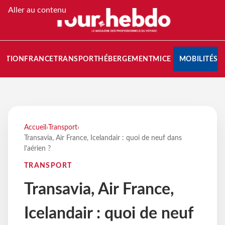
Aller au contenu
NATION
FRANCE
TRANSPORT
HÉBERGEMENT
MICE
MOBILITÉS
Accueil
›
Transport
›
Transavia, Air France, Icelandair : quoi de neuf dans
l'aérien ?
TRANSPORT
Transavia, Air France,
Icelandair : quoi de neuf