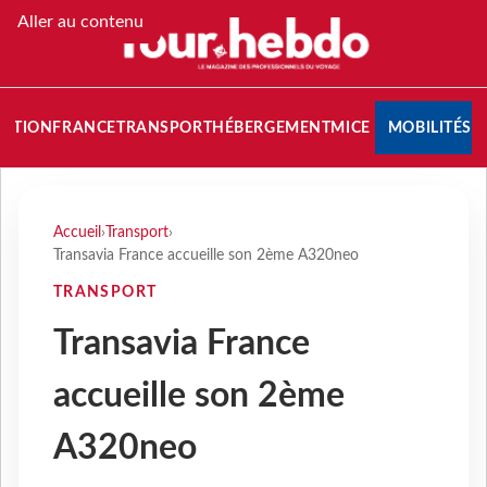
Aller au contenu
NATION
FRANCE
TRANSPORT
HÉBERGEMENT
MICE
MOBILITÉS
Accueil
›
Transport
›
Transavia France accueille son 2ème A320neo
TRANSPORT
Transavia France
accueille son 2ème
A320neo