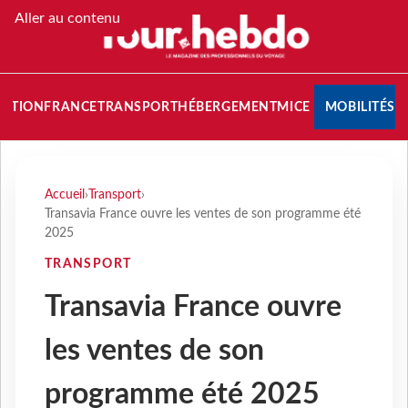
Aller au contenu
NATION
FRANCE
TRANSPORT
HÉBERGEMENT
MICE
MOBILITÉS
Accueil
›
Transport
›
Transavia France ouvre les ventes de son programme été
2025
TRANSPORT
Transavia France ouvre
les ventes de son
programme été 2025