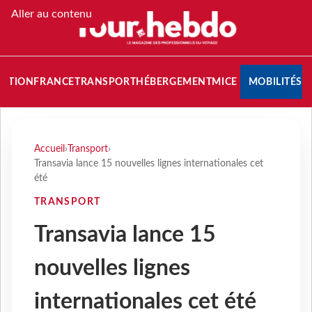
Aller au contenu
NATION
FRANCE
TRANSPORT
HÉBERGEMENT
MICE
MOBILITÉS
Accueil
›
Transport
›
Transavia lance 15 nouvelles lignes internationales cet
été
TRANSPORT
Transavia lance 15
nouvelles lignes
internationales cet été