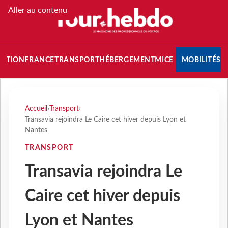
Aller au contenu
NATION
FRANCE
TRANSPORT
HÉBERGEMENT
MICE
MOBILITÉS
Accueil
›
Transport
›
Transavia rejoindra Le Caire cet hiver depuis Lyon et
Nantes
TRANSPORT
Transavia rejoindra Le
Caire cet hiver depuis
Lyon et Nantes