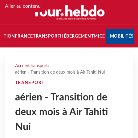
Aller au contenu
NATION
FRANCE
TRANSPORT
HÉBERGEMENT
MICE
MOBILITÉS
Accueil
›
Transport
›
aérien - Transition de deux mois à Air Tahiti Nui
TRANSPORT
aérien - Transition de
deux mois à Air Tahiti
Nui