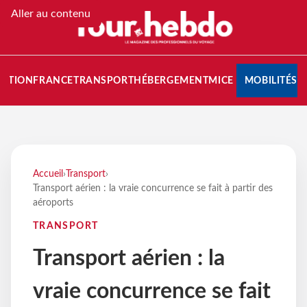
Aller au contenu
NATION
FRANCE
TRANSPORT
HÉBERGEMENT
MICE
MOBILITÉS
Accueil
›
Transport
›
Transport aérien : la vraie concurrence se fait à partir des
aéroports
TRANSPORT
Transport aérien : la
vraie concurrence se fait