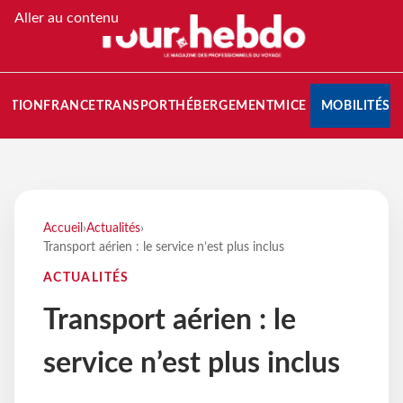
Aller au contenu
NATION
FRANCE
TRANSPORT
HÉBERGEMENT
MICE
MOBILITÉS
Accueil
›
Actualités
›
Transport aérien : le service n’est plus inclus
ACTUALITÉS
Transport aérien : le
service n’est plus inclus