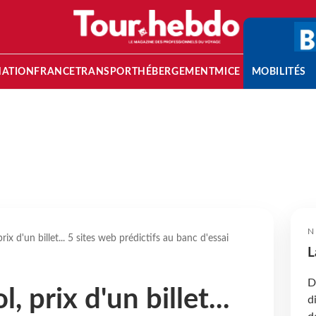
NATION
FRANCE
TRANSPORT
HÉBERGEMENT
MICE
MOBILITÉS
N
rix d'un billet... 5 sites web prédictifs au banc d'essai
L
D
, prix d'un billet...
d