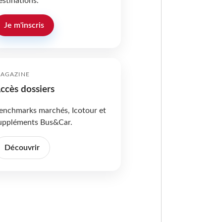
estinations.
Je m'inscris
AGAZINE
ccès dossiers
enchmarks marchés, Icotour et
uppléments Bus&Car.
Découvrir