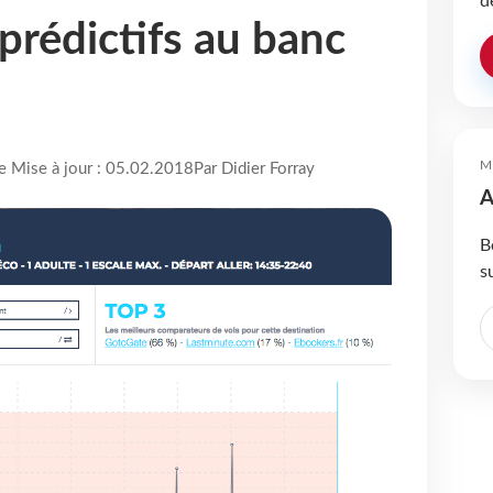
d
prédictifs au banc
M
re Mise à jour : 05.02.2018
Par Didier Forray
A
B
s